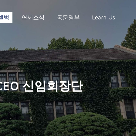
앨범
연세소식
동문명부
Learn Us
CEO 신임회장단