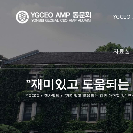
Skip
to
YGCEO
content
자료실
“재미있고 도움되는 
YGCEO
>
행사앨범
>
“재미있고 도움되는 강연 마련할 것” 연