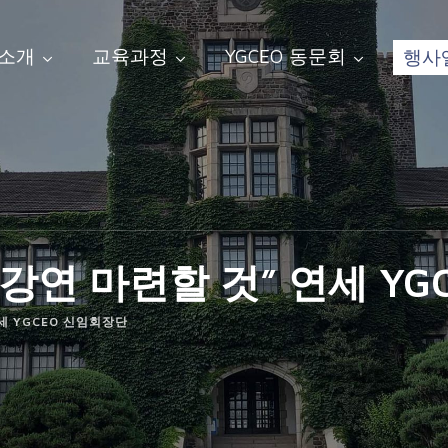
 소개
교육과정
YGCEO 동문회
행사
강연 마련할 것” 연세 YG
세 YGCEO 신임회장단