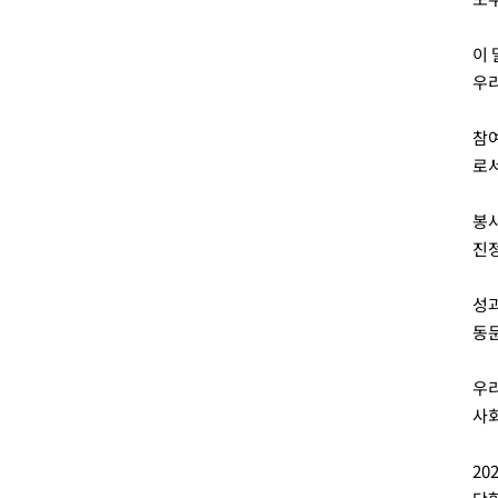
이 
우리
참여
로서
봉사
진정
성과
동
우리
사회
20