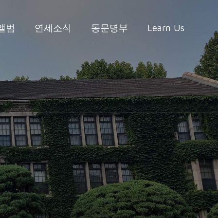
앨범
연세소식
동문명부
Learn Us