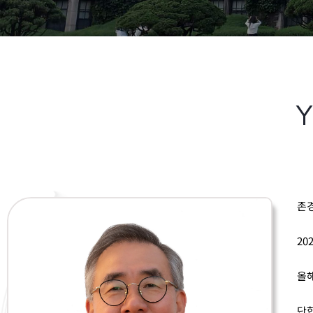
존경
20
올해
단합