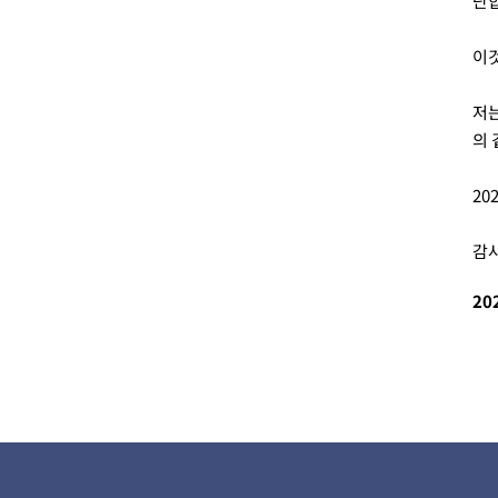
단합
이것
저는
의 
20
감
20