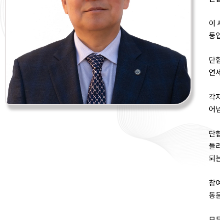
이 
둥
단합
연세
각자
어넘
단합
들리
되는
참여
동
모두