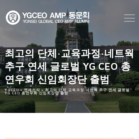
Skip
to
content
최고의 단체·교육과정·네트웍
추구 연세 글로벌 YG CEO 총
연우회 신임회장단 출범
YGCEO
>
연세소식
>
최고의 단체·교육과정·네트웍 추구 연세 글로벌
YG CEO 총연우회 신임회장단 출범