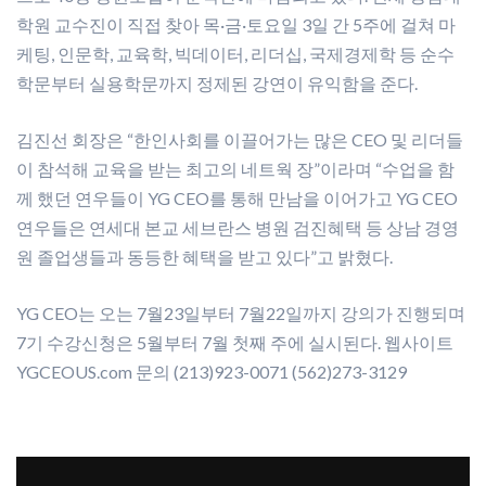
학원 교수진이 직접 찾아 목·금·토요일 3일 간 5주에 걸쳐 마
케팅, 인문학, 교육학, 빅데이터, 리더십, 국제경제학 등 순수
학문부터 실용학문까지 정제된 강연이 유익함을 준다.
김진선 회장은 “한인사회를 이끌어가는 많은 CEO 및 리더들
이 참석해 교육을 받는 최고의 네트웍 장”이라며 “수업을 함
께 했던 연우들이 YG CEO를 통해 만남을 이어가고 YG CEO
연우들은 연세대 본교 세브란스 병원 검진혜택 등 상남 경영
원 졸업생들과 동등한 혜택을 받고 있다”고 밝혔다.
YG CEO는 오는 7월23일부터 7월22일까지 강의가 진행되며
7기 수강신청은 5월부터 7월 첫째 주에 실시된다. 웹사이트
YGCEOUS.com 문의 (213)923-0071 (562)273-3129