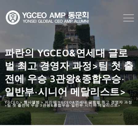
Skip
to
content
파란의 YGCEO&연세대 글로
벌 최고 경영자 과정>팀 첫 출
전에 우승 3관왕&종합우승·
일반부·시니어 메달리스트>
YGCEO
>
행사앨범
>
파란의 YGCEO&연세대 글로벌 최고 경영자 과정
>팀 첫 출전에 우승 3관왕&종합우승·일반부·시니어 메달리스트>