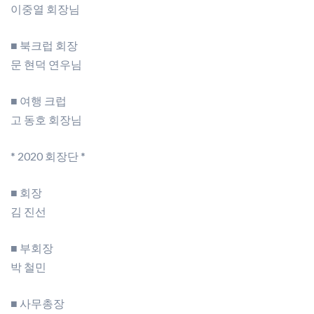
이중열 회장님
■ 북크럽 회장
문 현덕 연우님
■ 여행 크럽
고 동호 회장님
* 2020 회장단 *
■ 회장
김 진선
■ 부회장
박 철민
■ 사무총장