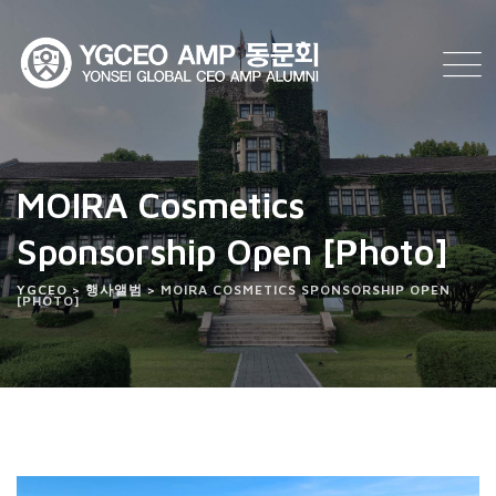
Skip
to
content
MOIRA Cosmetics
Sponsorship Open [Photo]
YGCEO
>
행사앨범
>
MOIRA COSMETICS SPONSORSHIP OPEN
[PHOTO]