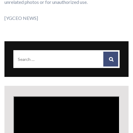
unrelated photos or for unauthorized use.
[YGCEO NEWS]