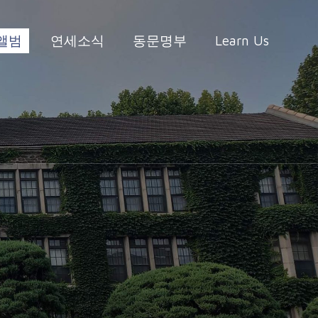
앨범
연세소식
동문명부
Learn Us