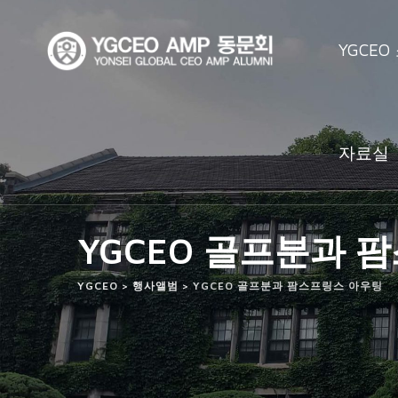
Skip
to
YGCEO
content
자료실
YGCEO 골프분과 
YGCEO
>
행사앨범
>
YGCEO 골프분과 팜스프링스 아우팅