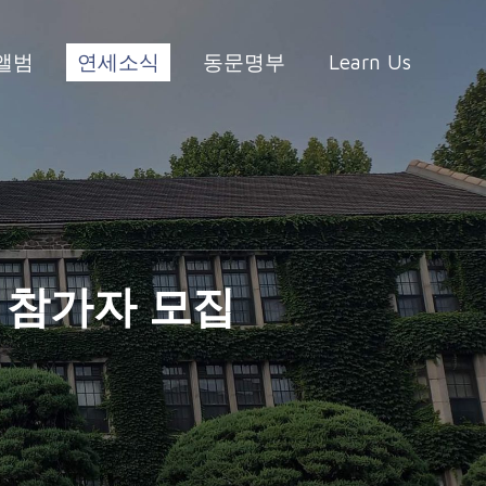
앨범
연세소식
동문명부
Learn Us
P 참가자 모집