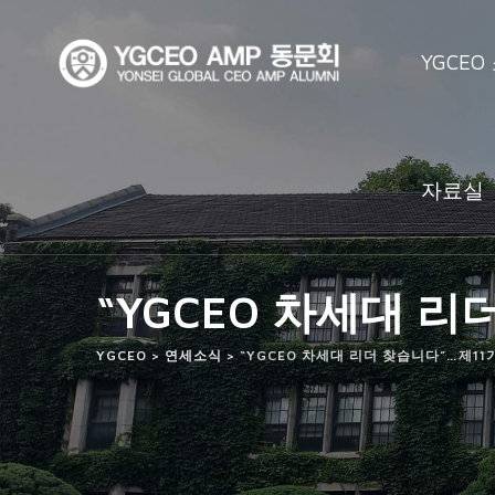
Skip
to
YGCEO
content
자료실
“YGCEO 차세대 리
YGCEO
>
연세소식
>
“YGCEO 차세대 리더 찾습니다”…제11