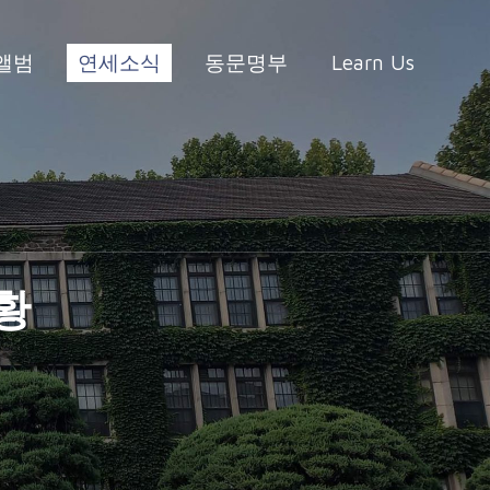
앨범
연세소식
동문명부
Learn Us
성황