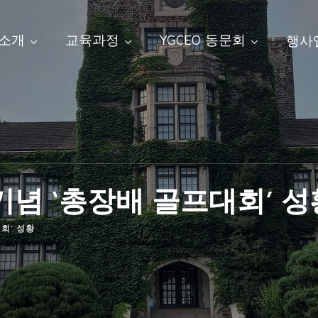
 소개
교육과정
YGCEO 동문회
행사
료 기념 ‘총장배 골프대회’ 
대회’ 성황