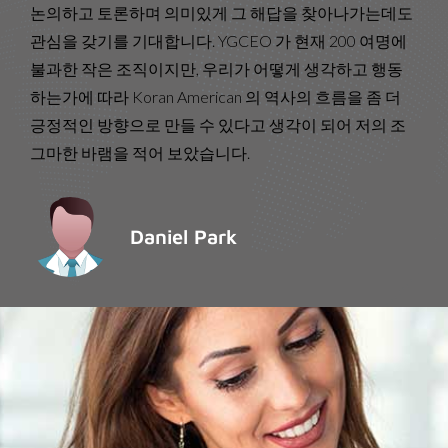
논의하고 토론하며 의미있게 그 해답을 찾아나가는데도
합
관심을 갖기를 기대합니다. YGCEO 가 현재 200 여명에
지
불과한 작은 조직이지만, 우리가 어떻게 생각하고 행동
표
하는가에 따라 Koran American 의 역사의 흐름을 좀 더
u
긍정적인 방향으로 만들 수 있다고 생각이 되어 저의 조
인
그마한 바램을 적어 보았습니다.
기
Daniel Park