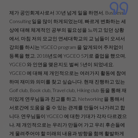
제가 공인회계사로서 30년 넘게 일을 하면서, Business
해
Consulting 일을 많이 하게되었는데, 빠르게 변화하는 세
을
상에 대해 체계적인 공부의 필요성을 느끼고 있던 상황
까
에서, 마침 저의 모교인 연세대학교의 교 님들이 오셔서
에
강의를 하시는 YGCEO program 을 알게되어 주저없이
에
등록을 했고, 2018년도에 YGCEO 5기로 졸업을 했으며,
준
YGCEO 와 인연을 맺은지도 벌써 5년이 되었네요.
에
YGCEO 에 대해 제 개인적으로는 여러가지 활동에 참여
와
하며 재미와 의미를 찾고 싶습니다. 현재 진행하고 있는
의
Golf club, Book club, Travel club, Hiking club 등을 통해 재
5
미있게 연우님들과 친교를 하고, Networking 을 통해서
통
서로간에 도움을 줄 수 있는 관계를 만들어 나가려고 합
나
니다. 연우님들이 YGCEO 에 대한 기대가 각자 다르겠으
자
나, 제 개인적으로는 우리가 만들어 가고 우리 후손들에
알
게 물려주어야 할 미래의 내용과 방향을 함께 활발하게
과