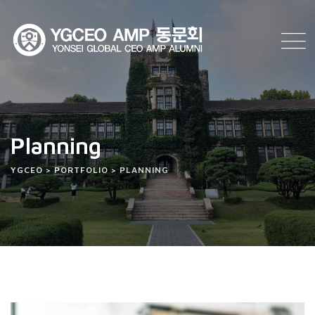
Skip
to
content
Planning
YGCEO
>
PORTFOLIO
>
PLANNING